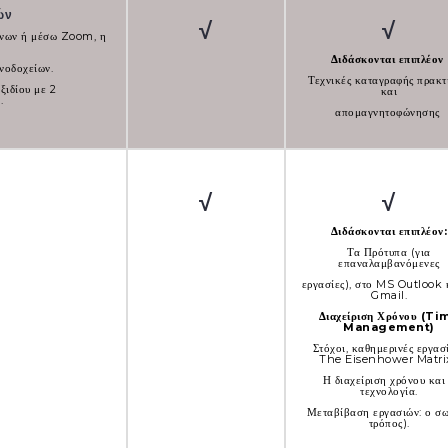
ιών
√
√
ένων ή μέσω Zoom, η
Διδάσκονται επιπλέον
νοδοχείων.
Τεχνικές καταγραφής πρακτ
ξιδίου με 2
και
.
απομαγνητοφώνησης
√
√
Διδάσκονται επιπλέον:
Τα Πρότυπα (για
επαναλαμβανόμενες
εργασίες), στο MS Outlook 
Gmail.
Διαχείριση Χρόνου (Ti
Management)
Στόχοι, καθημερινές εργασ
The Eisenhower Matri
Η διαχείριση χρόνου και
τεχνολογία.
Μεταβίβαση εργασιών: ο σ
τρόπος).