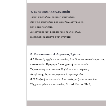
7. Εμπορική Αλληλογραφία
Τύποι επιστολών, σύνταξη επιστολών,
στοιχεία επιστολών και φακέλων. Συνημμένα,
και κοινοποιήσεις.
Χειρόγραφο και ηλεκτρονικό πρωτόκολλο.
Πρακτική εφαρμογή στην ενότητα.
8. Επικοινωνία & Δημόσιες Σχέσεις
8.1
Βασικές αρχές επικοινωνίας. Εμπόδια και αποτελεσματική
επικοινωνία. Προφορική και γραπτή επικοινωνία.
Τηλεφωνική επικοινωνία. Η γλώσσα του σώματος.
Διαφήμιση, Δημόσιες σχέσεις ή προπαγάνδα;
8.2
Μαζική επικοινωνία: Αποστολή μαζικών επιστολών.
Σύγχρονα μέσα επικοινωνίας. Social Media, SMS,