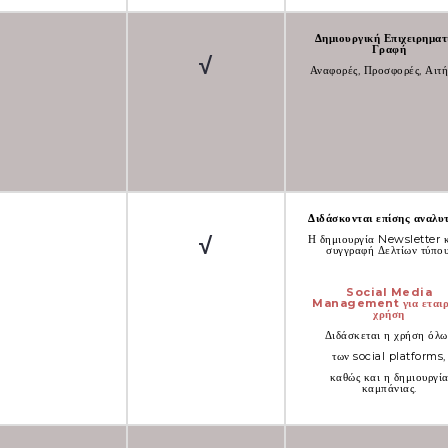
Δημιουργική Επιχειρηματ
Γραφή
√
Αναφορές, Προσφορές, Αιτή
Διδάσκονται επίσης αναλυ
√
Η δημιουργία Newsletter κ
συγγραφή Δελτίων τύπου
Social Media
Management για εταιρ
χρήση
Διδάσκεται η χρήση όλω
των social platforms,
καθώς και η δημιουργί
καμπάνιας.