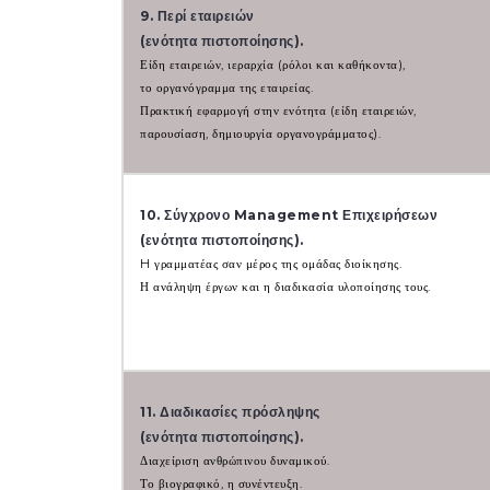
9. Περί εταιρειών
(ενότητα πιστοποίησης).
Είδη εταιρειών, ιεραρχία (ρόλοι και καθήκοντα),
το οργανόγραμμα της εταιρείας.
Πρακτική εφαρμογή στην ενότητα (είδη εταιρειών,
παρουσίαση, δημιουργία οργανογράμματος).
10. Σύγχρονο Management Επιχειρήσεων
(ενότητα πιστοποίησης).
H γραμματέας σαν μέρος της ομάδας διοίκησης.
Η ανάληψη έργων και η διαδικασία υλοποίησης τους.
11. Διαδικασίες πρόσληψης
(ενότητα πιστοποίησης).
Διαχείριση ανθρώπινου δυναμικού.
Το βιογραφικό, η συνέντευξη.