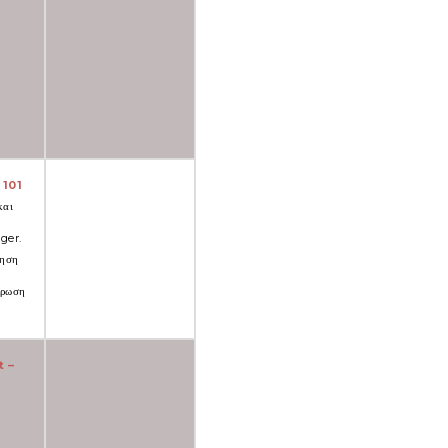
101
και
ger.
τηση
ήρωση
 –