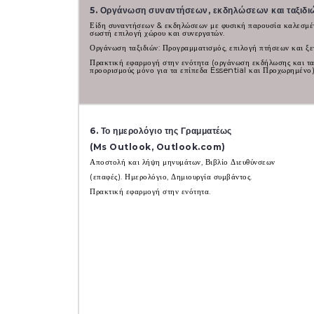
5. Οργάνωση συναντήσεων, εκδηλώσεων και ταξιδ
Είδη συναντήσεων & εκδηλώσεων με φυσική παρουσία καλεσμ
σωστή επιλογή χώρου και συνεργατών.
Οργάνωση ταξιδιών: Προγραμματισμός, επιλογή πτήσεων και ξε
Πρακτική εφαρμογή στην ενότητα (οργάνωση εκδήλωσης και τα
προορισμούς μόνο για τα επίπεδα Essential και Προχωρημένο)
6. Το ημερολόγιο της Γραμματέως
(Ms Outlook, Outlook.com)
Αποστολή και λήψη μηνυμάτων, Βιβλίο Διευθύνσεων
(επαφές). Ημερολόγιο, Δημιουργία συμβάντος.
Πρακτική εφαρμογή στην ενότητα.