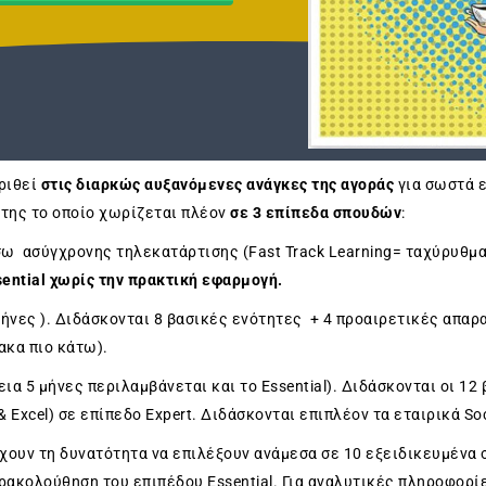
κριθεί
στις διαρκώς αυξανόμενες ανάγκες της αγοράς
για σωστά 
της το οποίο χωρίζεται πλέον
σε 3 επίπεδα σπουδών
:
σω ασύγχρονης τηλεκατάρτισης (Fast Track Learning= ταχύρυθμ
sential χωρίς την πρακτική εφαρμογή.
μήνες ). Διδάσκονται 8 βασικές ενότητες + 4 προαιρετικές απαρ
ακα πιο κάτω).
ια 5 μήνες περιλαμβάνεται και το Essential). Διδάσκονται οι 12
 Excel) σε επίπεδο Expert. Διδάσκονται επιπλέον τα εταιρικά So
έχουν τη δυνατότητα να επιλέξουν ανάμεσα σε 10 εξειδικευμένα 
ρακολούθηση του επιπέδου Essential. Για αναλυτικές πληροφορί