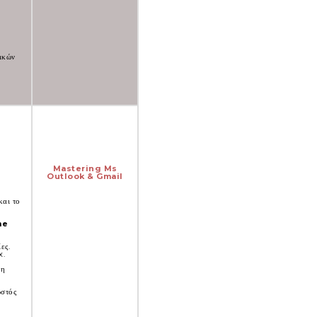
ικών
Mastering Ms
Outlook & Gmail
και το
me
ίες.
x.
 η
ωστός