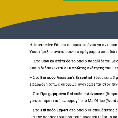
Η Interactive Education προκειμένου να ανταπο
Υποστήριξης ανανέωσε* το πρόγραμμα σπουδών 
– Στο
Βασικό επίπεδο
το οποίο παραδίδεται μέ
οποίο διδάσκονται
οι 6 πρώτες ενότητες του Es
– Στο
Επίπεδο Assistan’s Essential
(διάρκεια 3 
εφαρμογή (όπως ακριβώς αναγράφεται στον πίν
– Στο
Προχωρημένο Επίπεδο – Advanced
(διάρκε
γίνεται πρακτική εφαρμογή στο Ms Office (Word &
– Στο
επίπεδο Expert
στο οποίο οι σπουδαστές 
Για την παρακολούθησή τους προαπαιτείται η πα