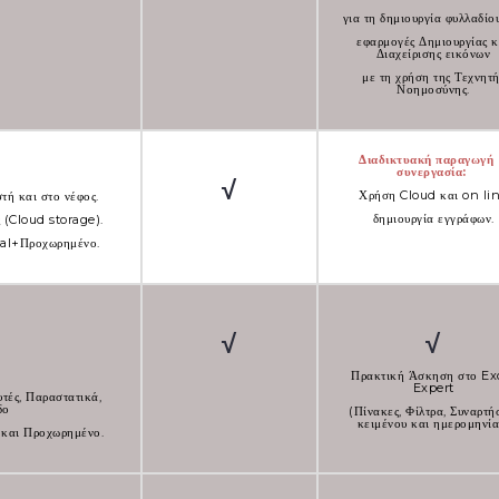
για τη δημιουργία φυλλαδίο
εφαρμογές Δημιουργίας κ
Διαχείρισης εικόνων
με τη χρήση της Τεχνητή
Νοημοσύνης.
Διαδικτυακή παραγωγή
συνεργα
σία:
√
Χρήση Cloud και on li
τή και στο νέφος.
δημιουργία εγγράφων.
 (Cloud storage).
ial+Προχωρημένο.
√
√
Πρακτική Άσκηση στο Ex
Expert
τές, Παραστατικά,
δο
(Πίνακες, Φίλτρα, Συναρτή
κειμένου και ημερομηνία
 και Προχωρημένο.