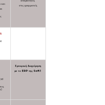
απαραίτητες
υ και
στις γραμματείς
αι
ς
 &
ne
Εμπορική Διαχείρηση
με το ERP της Soft1
cel
σεις
ς)