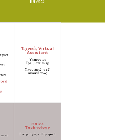
μήνες)
Τεχνικές Virtual
Assistant
ερνετ
Υπηρεσίες
Γραμματειακής
ται
Υποστήριξης εξ’
αποστάσεως
άτων
Word
α)
Office
Technology
Εφαρμογές καθημερινά
αι το