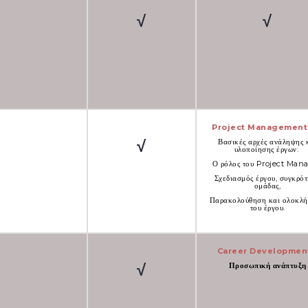
√
√
Project Management 
√
Βασικές αρχές ανάληψης 
υλοποίησης έργων.
Ο ρόλος του Project Mana
Σχεδιασμός έργου, συγκρό
ομάδας,
Παρακολούθηση και ολοκλ
του έργου.
Career Development
√
Προσωπική ανάπτυξη