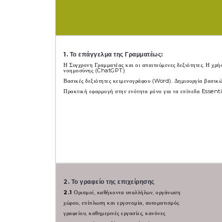
1. Το επάγγελμα της Γραμματέως:
Η Συγχρονη Γραμματέας και οι απαιτούμενες δεξιότητες. Η χρή
νοημοσύνης (ChatGPT)
Βασικές δεξιότητες κειμενογράφου (Word). Δημιουργία βασικώ
Πρακτική εφαρμογή στην ενότητα μόνο για τα επίπεδα Essen
2. Το γραφείο της επιχείρησης
2.1
Ορισμοί, καθήκοντα υπαλλήλων, οργάνωση
χώρου, επίπλωση και εργονομία, αυτοματισμός
γραφείου, καθημερινές εργασίες, κανόνες