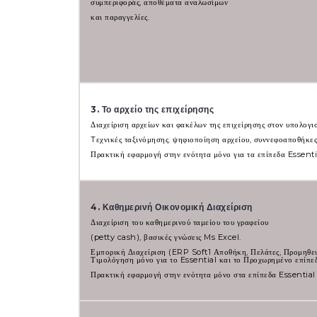
συμπεριφοράς, αποθέματα αναλωσίμων
και παραγγελίες.
3. Το αρχείο της επιχείρησης
Διαχείριση αρχείων και φακέλων της επιχείρησης στον υπολογισ
Tεχνικές ταξινόμησης. ψηφιοποίηση αρχείου, συννεφοαποθήκες
Πρακτική εφαρμογή στην ενότητα μόνο για τα επίπεδα Essent
4. Καθημερινή Οικονομική Διαχείριση
Διαχείριση του καθημερινού ταμείου του γραφείου
(petty cash), βασικές γνώσεις Ms Excel.
Εμπορική Διαχείριση (ERP Soft1 Αποθήκη, Πελάτες, Προμηθευ
Τιμολόγηση μόνο για το Essential και το Προχωρημένο επίπε
Πρακτική εφαρμογή στην ενότητα μόνο στα επίπεδα Essential