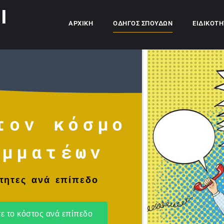
l
ΑΡΧΙΚΉ
ΟΔΗΓΌΣ ΣΠΟΥΔΏΝ
ΕΙΔΙΚΌΤΗ
τον κόσμο
αμματέων
τητες ανά επίπεδο
τε το κόστος ανά επίπεδο