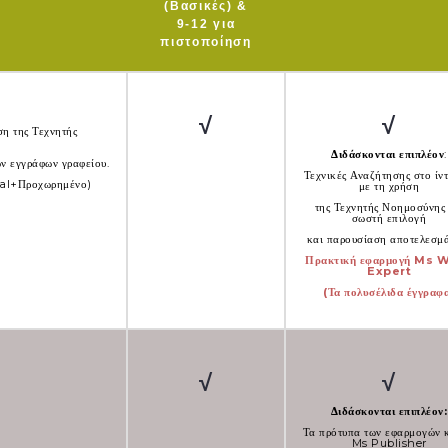
(Βασικές) &
9-12 για
πιστοποίηση
√
√
ση της Τεχνητής
Διδάσκονται επιπλέον
:
ν εγγράφων γραφείου.
Τεχνικές Αναζήτησης στο ίντ
tial+Προχωρημένο)
με τη χρήση
της Τεχνητής Νοημοσύνης 
σωστή επιλογή
και παρουσίαση αποτελεσμ
Πρακτική εφαρμογή Ms 
Expert
(Τα πολυσέλιδα έγγραφ
√
√
Διδάσκονται επιπλέον
:
Τα πρότυπα των εφαρμογών κ
Ms Publisher